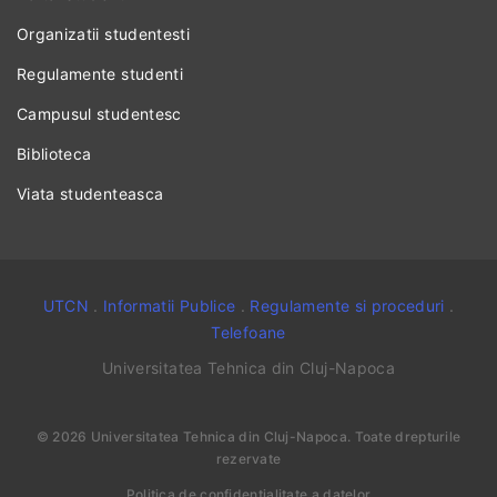
Organizatii studentesti
Regulamente studenti
Campusul studentesc
Biblioteca
Viata studenteasca
UTCN
.
Informatii Publice
.
Regulamente si proceduri
.
Telefoane
Universitatea Tehnica din Cluj-Napoca
©
2026
Universitatea Tehnica din Cluj-Napoca
. Toate drepturile
rezervate
Politica de confidențialitate a datelor