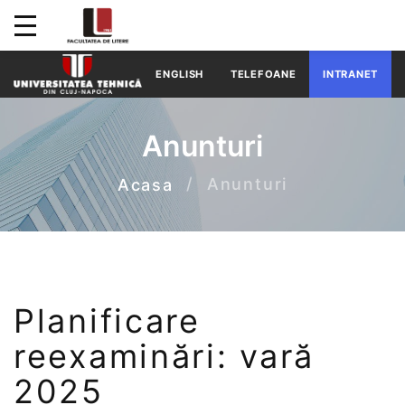
ENGLISH
TELEFOANE
INTRANET
Anunturi
Anunturi
Acasa
Planificare
reexaminări: vară
2025