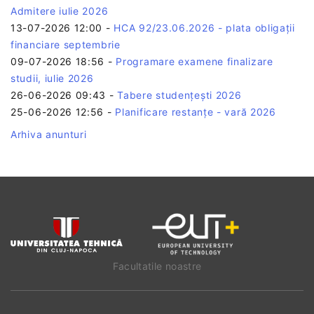
Admitere iulie 2026
13-07-2026 12:00
-
HCA 92/23.06.2026 - plata obligații
financiare septembrie
09-07-2026 18:56
-
Programare examene finalizare
studii, iulie 2026
26-06-2026 09:43
-
Tabere studențești 2026
25-06-2026 12:56
-
Planificare restanțe - vară 2026
Arhiva anunturi
Facultatile noastre