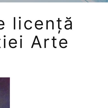
e licență
iei Arte