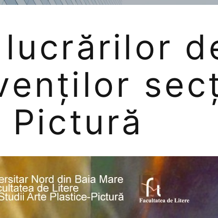
lucrărilor d
venților secț
- Pictură