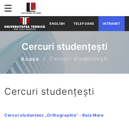
ENGLISH
TELEFOANE
INTRANET
Cercuri studențești
Cercuri studențești
Acasa
Cercuri studențești
Cercul studențesc „Orthographia” - Baia Mare