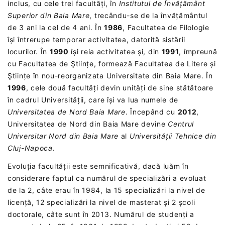
inclus, cu cele trei facultăți, în
Institutul de Învățământ
Superior din Baia Mare
, trecându-se de la învățământul
de 3 ani la cel de 4 ani. În
1986
, Facultatea de Filologie
își întrerupe temporar activitatea, datorită sistării
locurilor. În
1990
își reia activitatea și, din
1991
, împreună
cu Facultatea de Ştiințe, formează Facultatea de Litere și
Ştiințe în nou-reorganizata Universitate din Baia Mare. În
1996
, cele două facultăți devin unități de sine stătătoare
în cadrul Universității, care își va lua numele de
Universitatea de Nord Baia Mare
. Începând cu
2012
,
Universitatea de Nord din Baia Mare devine
Centrul
Universitar Nord din Baia Mare
al
Universității Tehnice din
Cluj-Napoca
.
Evoluția facultății este semnificativă, dacă luăm în
considerare faptul ca numărul de specializări a evoluat
de la 2, câte erau în 1984, la 15 specializări la nivel de
licență, 12 specializări la nivel de masterat și 2 școli
doctorale, câte sunt în 2013. Numărul de studenți a