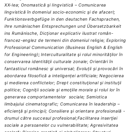
XX-lea
;
Onomastică şi lingvistică – Comunicarea
lingvistică în domeniul socio-economic şi de afaceri
;
Funktionsverbgefüge in den deutschen Fachsprachen,
ihre rumänischen Entsprechungen und Übersetzbarkeit
ins Rumänische,
Dicţionar explicativ ilustrat român-
francez-englez de termeni din domeniul
religie;
Exploring
Professional Communication (Business English & English
for Engineering)
;
Interculturalitate şi rolul minorităţilor în
conservarea identităţii culturale zonale
;
Orientări în
fantasticul românesc şi universal;
Evoluții și provocări în
abordarea filosofică a inteligenței artificiale; Negocierea
şi medierea conflictelor; Drept constituţional şi instituţii
politice; Cogniţii sociale şi emoţiile morale şi rolul lor ȋn
generarea comportamentelor sociale; Semiotica
limbajului cinematografic; Comunicarea în leadership –
eficienţă şi principii; Consiliere şi orientare profesională -
drumul către succesul profesional;Facilitarea inserţiei
sociale a persoanelor cu vulnerabilitate; Agresivitatea