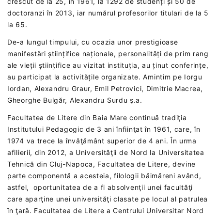
crescut de la 25, în 1961, la 1292 de studenți și 50 de
doctoranzi în 2013, iar numărul profesorilor titulari de la 5
la 65.
De-a lungul timpului, cu ocazia unor prestigioase
manifestări științifice naționale, personalități de prim rang
ale vieții științifice au vizitat instituția, au ținut conferințe,
au participat la activitățile organizate. Amintim pe Iorgu
Iordan, Alexandru Graur, Emil Petrovici, Dimitrie Macrea,
Gheorghe Bulgăr, Alexandru Surdu ş.a.
Facultatea de Litere din Baia Mare continuă tradiţia
Institutului Pedagogic de 3 ani înfiinţat în 1961, care, în
1974 va trece la învăţământ superior de 4 ani. În urma
afilierii, din 2012, a Universităţii de Nord la Universitatea
Tehnică din Cluj-Napoca, Facultatea de Litere, devine
parte componentă a acesteia, filologii băimăreni având,
astfel, oportunitatea de a fi absolvenţii unei facultăţi
care aparţine unei universităţi clasate pe locul al patrulea
în ţară. Facultatea de Litere a Centrului Universitar Nord