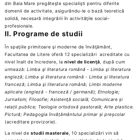
din Baia Mare pregăteşte specialişti pentru diferite
domenii de activitate, asigurându-le o bază teoretică
solidă, necesară integrării în activităţile social-
profesionale.
II. Programe de studii
În spaţiile primitoare şi moderne de învăţământ,
Facultatea de Litere oferă 12 specializări acreditate cu
nivel înalt de încredere, la
nivel de licenţă
, după cum
urmează:
Limba şi literatura română - Limba şi literatura
engleză;
Limba şi literatura română - Limba şi literatura
franceză;
Limba şi literatura română;
Limbi moderne
aplicate (engleză - franceză / germană);
Etnologie;
Jurnalism;
Filosofie;
Asistenţă socială;
Comunicare și
relații publice;
Teologie ortodoxă pastorală;
Arte plastice.
Pictură;
Pedagogia învă
ț
ământului primar
ș
i pre
ș
colar
(acreditare provizorie).
La nivel de
studii masterale
, 10 specializări vin să