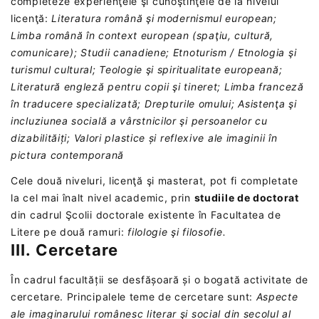
completeze experienţele şi cunoştinţele de la nivelul
licenţă:
Literatura română şi modernismul european;
Limba română în context european (spaţiu, cultură,
comunicare);
Studii canadiene;
Etnoturism / Etnologia şi
turismul cultural;
Teologie şi spiritualitate europeană;
Literatură engleză pentru copii şi tineret;
Limba franceză
în traducere specializată;
Drepturile omului;
Asistenţa şi
incluziunea socială a vârstnicilor şi persoanelor cu
dizabilită
iți;
Valori plastice
ș
i reflexive ale imaginii în
pictura contemporană
Cele două niveluri, licenţă şi masterat, pot fi completate
la cel mai înalt nivel academic, prin
studiile de doctorat
din cadrul Şcolii doctorale existente în Facultatea de
Litere pe două ramuri:
filologie
şi filosofie.
III. Cercetare
În cadrul facultății se desfășoară și o bogată activitate de
cercetare. Principalele teme de cercetare sunt:
Aspecte
ale imaginarului românesc literar şi social din secolul al