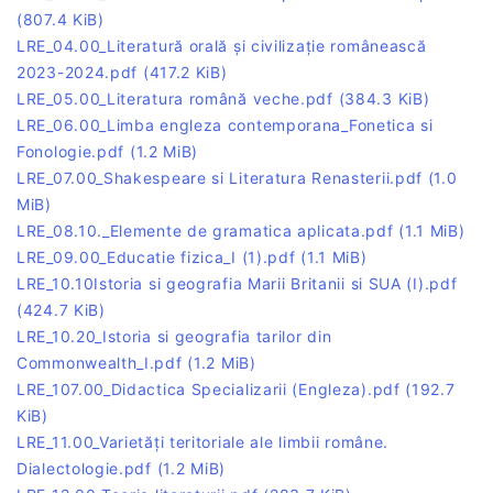
(807.4 KiB)
LRE_04.00_Literatură orală și civilizație românească
2023-2024.pdf
(417.2 KiB)
LRE_05.00_Literatura română veche.pdf
(384.3 KiB)
LRE_06.00_Limba engleza contemporana_Fonetica si
Fonologie.pdf
(1.2 MiB)
LRE_07.00_Shakespeare si Literatura Renasterii.pdf
(1.0
MiB)
LRE_08.10._Elemente de gramatica aplicata.pdf
(1.1 MiB)
LRE_09.00_Educatie fizica_I (1).pdf
(1.1 MiB)
LRE_10.10Istoria si geografia Marii Britanii si SUA (I).pdf
(424.7 KiB)
LRE_10.20_Istoria si geografia tarilor din
Commonwealth_I.pdf
(1.2 MiB)
LRE_107.00_Didactica Specializarii (Engleza).pdf
(192.7
KiB)
LRE_11.00_Varietăți teritoriale ale limbii române.
Dialectologie.pdf
(1.2 MiB)