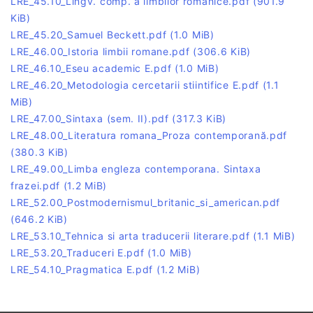
LRE_45.10_Lingv. comp. a limbilor romanice.pdf
(901.9
KiB)
LRE_45.20_Samuel Beckett.pdf
(1.0 MiB)
LRE_46.00_Istoria limbii romane.pdf
(306.6 KiB)
LRE_46.10_Eseu academic E.pdf
(1.0 MiB)
LRE_46.20_Metodologia cercetarii stiintifice E.pdf
(1.1
MiB)
LRE_47.00_Sintaxa (sem. II).pdf
(317.3 KiB)
LRE_48.00_Literatura romana_Proza contemporană.pdf
(380.3 KiB)
LRE_49.00_Limba engleza contemporana. Sintaxa
frazei.pdf
(1.2 MiB)
LRE_52.00_Postmodernismul_britanic_si_american.pdf
(646.2 KiB)
LRE_53.10_Tehnica si arta traducerii literare.pdf
(1.1 MiB)
LRE_53.20_Traduceri E.pdf
(1.0 MiB)
LRE_54.10_Pragmatica E.pdf
(1.2 MiB)