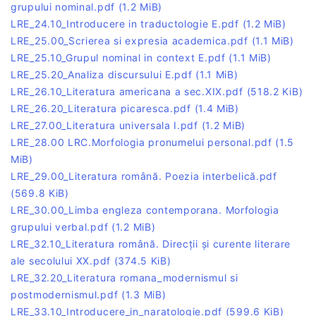
grupului nominal.pdf
(1.2 MiB)
LRE_24.10_Introducere in traductologie E.pdf
(1.2 MiB)
LRE_25.00_Scrierea si expresia academica.pdf
(1.1 MiB)
LRE_25.10_Grupul nominal in context E.pdf
(1.1 MiB)
LRE_25.20_Analiza discursului E.pdf
(1.1 MiB)
LRE_26.10_Literatura americana a sec.XIX.pdf
(518.2 KiB)
LRE_26.20_Literatura picaresca.pdf
(1.4 MiB)
LRE_27.00_Literatura universala I.pdf
(1.2 MiB)
LRE_28.00 LRC.Morfologia pronumelui personal.pdf
(1.5
MiB)
LRE_29.00_Literatura română. Poezia interbelică.pdf
(569.8 KiB)
LRE_30.00_Limba engleza contemporana. Morfologia
grupului verbal.pdf
(1.2 MiB)
LRE_32.10_Literatura română. Direcții și curente literare
ale secolului XX.pdf
(374.5 KiB)
LRE_32.20_Literatura romana_modernismul si
postmodernismul.pdf
(1.3 MiB)
LRE_33.10_Introducere_in_naratologie.pdf
(599.6 KiB)