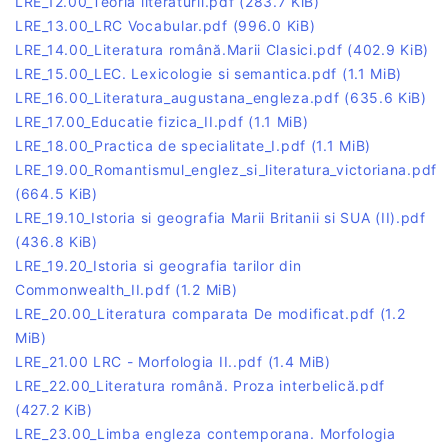
LRE_12.00_Teoria literaturii.pdf
(283.7 KiB)
LRE_13.00_LRC Vocabular.pdf
(996.0 KiB)
LRE_14.00_Literatura română.Marii Clasici.pdf
(402.9 KiB)
LRE_15.00_LEC. Lexicologie si semantica.pdf
(1.1 MiB)
LRE_16.00_Literatura_augustana_engleza.pdf
(635.6 KiB)
LRE_17.00_Educatie fizica_II.pdf
(1.1 MiB)
LRE_18.00_Practica de specialitate_I.pdf
(1.1 MiB)
LRE_19.00_Romantismul_englez_si_literatura_victoriana.pdf
(664.5 KiB)
LRE_19.10_Istoria si geografia Marii Britanii si SUA (II).pdf
(436.8 KiB)
LRE_19.20_Istoria si geografia tarilor din
Commonwealth_II.pdf
(1.2 MiB)
LRE_20.00_Literatura comparata De modificat.pdf
(1.2
MiB)
LRE_21.00 LRC - Morfologia II..pdf
(1.4 MiB)
LRE_22.00_Literatura română. Proza interbelică.pdf
(427.2 KiB)
LRE_23.00_Limba engleza contemporana. Morfologia