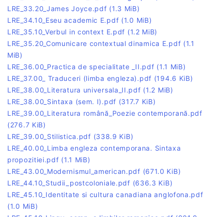
LRE_33.20_James Joyce.pdf
(1.3 MiB)
LRE_34.10_Eseu academic E.pdf
(1.0 MiB)
LRE_35.10_Verbul in context E.pdf
(1.2 MiB)
LRE_35.20_Comunicare contextual dinamica E.pdf
(1.1
MiB)
LRE_36.00_Practica de specialitate _II.pdf
(1.1 MiB)
LRE_37.00_ Traduceri (limba engleza).pdf
(194.6 KiB)
LRE_38.00_Literatura universala_II.pdf
(1.2 MiB)
LRE_38.00_Sintaxa (sem. I).pdf
(317.7 KiB)
LRE_39.00_Literatura română_Poezie contemporană.pdf
(276.7 KiB)
LRE_39.00_Stilistica.pdf
(338.9 KiB)
LRE_40.00_Limba engleza contemporana. Sintaxa
propozitiei.pdf
(1.1 MiB)
LRE_43.00_Modernismul_american.pdf
(671.0 KiB)
LRE_44.10_Studii_postcoloniale.pdf
(636.3 KiB)
LRE_45.10_Identitate si cultura canadiana anglofona.pdf
(1.0 MiB)