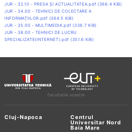
JUR - 32.10 - PRESA ȘI ACTUALITATEA.pdf
(366.4 KiB)
JUR - 34.00 - TEHNICI DE COLECTARE A
INFORMAȚIILOR.pdf
(364.5 KiB)
JUR - 35.00 - MULTIMEDIA.pdf
(336.7 KiB)
JUR - 38.00 - TEHNICI DE LUCRU
SPECIALIZATE(INTERNET).pdf
(351.6 KiB)
Facultatile noastre
Cluj-Napoca
Centrul
Universitar Nord
Baia Mare