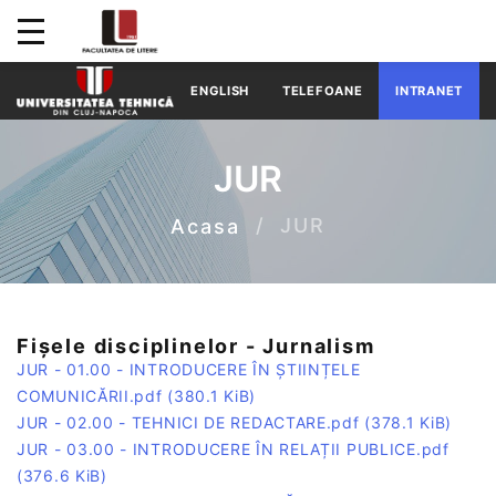
ENGLISH
TELEFOANE
INTRANET
JUR
JUR
Acasa
Fișele disciplinelor - Jurnalism
JUR - 01.00 - INTRODUCERE ÎN ȘTIINȚELE
COMUNICĂRII.pdf
(380.1 KiB)
JUR - 02.00 - TEHNICI DE REDACTARE.pdf
(378.1 KiB)
JUR - 03.00 - INTRODUCERE ÎN RELAȚII PUBLICE.pdf
(376.6 KiB)