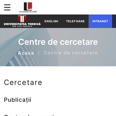
ENGLISH
TELEFOANE
INTRANET
Centre de cercetare
Centre de cercetare
Acasa
Cercetare
Publicații