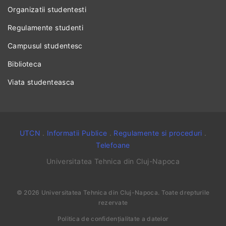
Organizatii studentesti
Regulamente studenti
Campusul studentesc
Biblioteca
Viata studenteasca
UTCN
.
Informatii Publice
.
Regulamente si proceduri
.
Telefoane
Universitatea Tehnica din Cluj-Napoca
©
2026
Universitatea Tehnica din Cluj-Napoca
. Toate drepturile
rezervate
Politica de confidențialitate a datelor